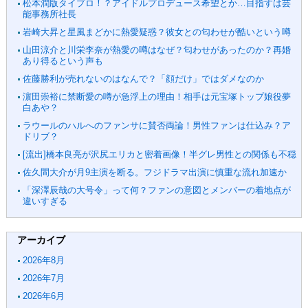
松本潤版タイプロ！？アイドルプロデュース希望とか…目指すは芸
能事務所社長
岩崎大昇と星風まどかに熱愛疑惑？彼女との匂わせが酷いという噂
山田涼介と川栄李奈が熱愛の噂はなぜ？匂わせがあったのか？再婚
あり得るという声も
佐藤勝利が売れないのはなんで？「顔だけ」ではダメなのか
濵田崇裕に禁断愛の噂が急浮上の理由！相手は元宝塚トップ娘役夢
白あや？
ラウールのハルへのファンサに賛否両論！男性ファンは仕込み？ア
ドリブ？
[流出]橋本良亮が沢尻エリカと密着画像！半グレ男性との関係も不穏
佐久間大介が月9主演を断る。フジドラマ出演に慎重な流れ加速か
「深澤辰哉の大号令」って何？ファンの意図とメンバーの着地点が
違いすぎる
アーカイブ
2026年8月
2026年7月
2026年6月