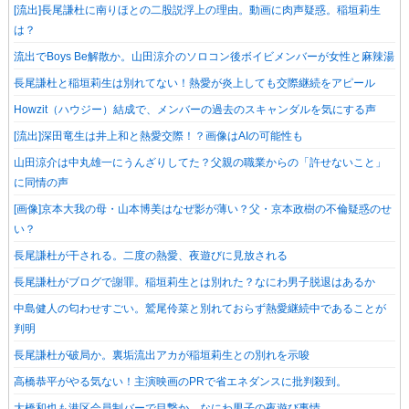
[流出]長尾謙杜に南りほとの二股説浮上の理由。動画に肉声疑惑。稲垣莉生
は？
流出でBoys Be解散か。山田涼介のソロコン後ボイビメンバーが女性と麻辣湯
長尾謙杜と稲垣莉生は別れてない！熱愛が炎上しても交際継続をアピール
Howzit（ハウジー）結成で、メンバーの過去のスキャンダルを気にする声
[流出]深田竜生は井上和と熱愛交際！？画像はAIの可能性も
山田涼介は中丸雄一にうんざりしてた？父親の職業からの「許せないこと」
に同情の声
[画像]京本大我の母・山本博美はなぜ影が薄い？父・京本政樹の不倫疑惑のせ
い？
長尾謙杜が干される。二度の熱愛、夜遊びに見放される
長尾謙杜がブログで謝罪。稲垣莉生とは別れた？なにわ男子脱退はあるか
中島健人の匂わせすごい。鷲尾伶菜と別れておらず熱愛継続中であることが
判明
長尾謙杜が破局か。裏垢流出アカが稲垣莉生との別れを示唆
高橋恭平がやる気ない！主演映画のPRで省エネダンスに批判殺到。
大橋和也も港区会員制バーで目撃か。なにわ男子の夜遊び事情