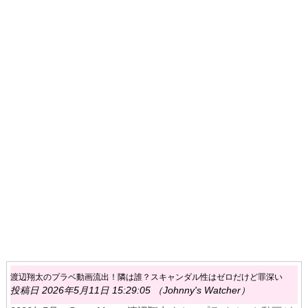
渡辺翔太のプラベ動画流出！隣は誰？スキャンダル性はゼロだけど罪深い
投稿日 2026年5月11日 15:29:05 （Johnny's Watcher）