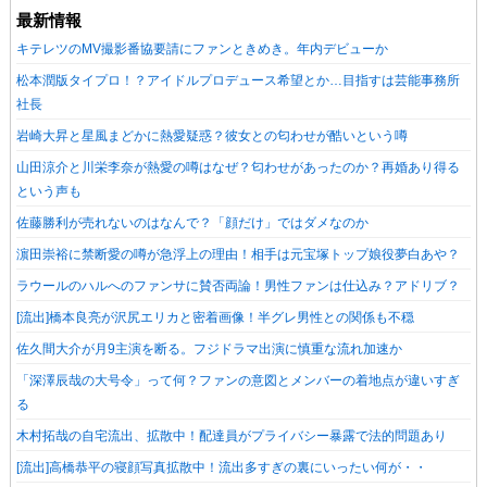
最新情報
キテレツのMV撮影番協要請にファンときめき。年内デビューか
松本潤版タイプロ！？アイドルプロデュース希望とか…目指すは芸能事務所
社長
岩崎大昇と星風まどかに熱愛疑惑？彼女との匂わせが酷いという噂
山田涼介と川栄李奈が熱愛の噂はなぜ？匂わせがあったのか？再婚あり得る
という声も
佐藤勝利が売れないのはなんで？「顔だけ」ではダメなのか
濵田崇裕に禁断愛の噂が急浮上の理由！相手は元宝塚トップ娘役夢白あや？
ラウールのハルへのファンサに賛否両論！男性ファンは仕込み？アドリブ？
[流出]橋本良亮が沢尻エリカと密着画像！半グレ男性との関係も不穏
佐久間大介が月9主演を断る。フジドラマ出演に慎重な流れ加速か
「深澤辰哉の大号令」って何？ファンの意図とメンバーの着地点が違いすぎ
る
木村拓哉の自宅流出、拡散中！配達員がプライバシー暴露で法的問題あり
[流出]高橋恭平の寝顔写真拡散中！流出多すぎの裏にいったい何が・・