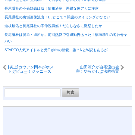
長尾謙杜の不倫疑惑は嘘！情報過多、悪質な偽アカに注意
長尾謙杜の裏垢画像流出！DJどこで？開設のタイミングがひどい
道枝駿佑と長尾謙杜の不仲説再燃！だらしなさに激怒したか
長尾謙杜は脱退・退所か。前回熱愛で引退勧告あった！稲垣莉生の匂わせヤ
バい
STARTO人気アイドルと元E-girlsの熱愛、誰？NとW説もあるが…
[炎上]カウアン岡本がホス
山田涼介が自宅流出被
トデビュー！ジャニーズ
害！やらかしに法的措置
を壊した男がジャニオタ
は取れるのか
にアピールで非難殺到
検
索: